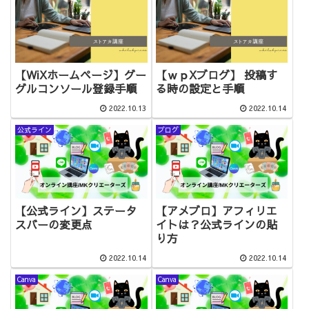
【WiXホームページ】グー
【ｗｐXブログ】 投稿す
グルコンソール登録手順
る時の設定と手順
2022.10.13
2022.10.14
公式ライン
ブログ
【公式ライン】ステータ
【アメブロ】アフィリエ
スバーの変更点
イトは？公式ラインの貼
り方
2022.10.14
2022.10.14
Canva
Canva